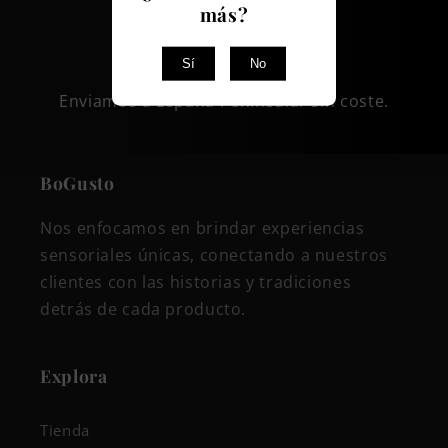
más?
Envio gratis
Sí
No
Enviamos a España Peninsular sin coste.
BoGusto
Nos enfocamos en brindar experiencias
sensoriales únicas, conectando a nuestros
clientes con las historias y tradiciones
detrás de cada producto.
Explora
Tienda